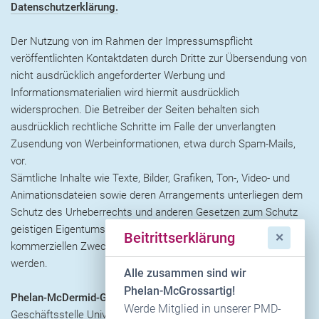
Datenschutzerklärung.
Der Nutzung von im Rahmen der Impressumspflicht
veröffentlichten Kontaktdaten durch Dritte zur Übersendung von
nicht ausdrücklich angeforderter Werbung und
Informationsmaterialien wird hiermit ausdrücklich
widersprochen. Die Betreiber der Seiten behalten sich
ausdrücklich rechtliche Schritte im Falle der unverlangten
Zusendung von Werbeinformationen, etwa durch Spam-Mails,
vor.
Sämtliche Inhalte wie Texte, Bilder, Grafiken, Ton-, Video- und
Animationsdateien sowie deren Arrangements unterliegen dem
Schutz des Urheberrechts und anderen Gesetzen zum Schutz
geistigen Eigentums. Inhalte dieser Website dürfen nicht zu
Beitrittserklärung
✕
kommerziellen Zwecken kopiert, verbreitet oder verändert
werden.
Alle zusammen sind wir
Phelan-McGrossartig!
Phelan-McDermid-Gesellschaft e.V.
Werde Mitglied in unserer PMD-
Geschäftsstelle Universitätsklinikum Ulm, Sekretariat