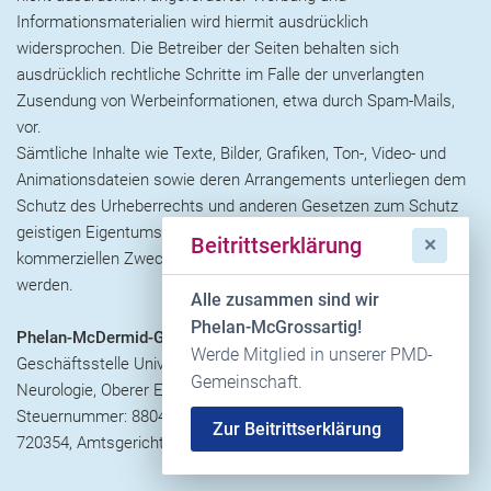
Informationsmaterialien wird hiermit ausdrücklich
widersprochen. Die Betreiber der Seiten behalten sich
ausdrücklich rechtliche Schritte im Falle der unverlangten
Zusendung von Werbeinformationen, etwa durch Spam-Mails,
vor.
Sämtliche Inhalte wie Texte, Bilder, Grafiken, Ton-, Video- und
Animationsdateien sowie deren Arrangements unterliegen dem
Schutz des Urheberrechts und anderen Gesetzen zum Schutz
geistigen Eigentums. Inhalte dieser Website dürfen nicht zu
Beitrittserklärung
✕
kommerziellen Zwecken kopiert, verbreitet oder verändert
werden.
Alle zusammen sind wir
Phelan-McGrossartig!
Phelan-McDermid-Gesellschaft e.V.
Werde Mitglied in unserer PMD-
Geschäftsstelle Universitätsklinikum Ulm, Sekretariat
Gemeinschaft.
Neurologie, Oberer Eselsberg 45, 89081 Ulm
Steuernummer: 88046/06453. Vereinsregisternummer: VR
Zur Beitrittserklärung
720354, Amtsgericht-Registergericht- Ulm