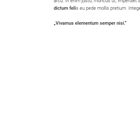
arcu. In enim justo, rhoncus ut, imperdiet a
dictum feli
s eu pede mollis pretium. Integ
„Vivamus elementum semper nisi.“