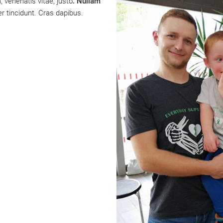
, venenatis vitae, justo
. Nullam
er tincidunt. Cras dapibus.