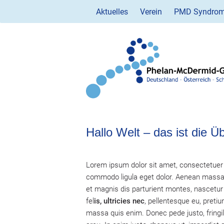
Weiter
zum
Aktuelles
Verein
PMD Syndro
Inhalt
Suche:
Hallo Welt – das ist die Üb
Lorem ipsum dolor sit amet, consectetuer 
commodo ligula eget dolor. Aenean massa
et magnis dis parturient montes, nascetu
fel
is, ultricies nec
, pellentesque eu, preti
massa quis enim. Donec pede justo, fringill